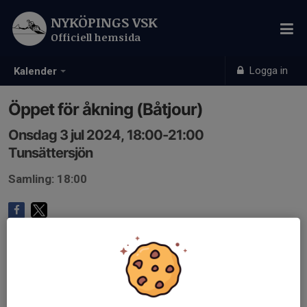
NYKÖPINGS VSK
Officiell hemsida
Logga in
Kalender
Öppet för åkning (Båtjour)
Onsdag 3 jul 2024, 18:00-21:00
Tunsättersjön
Samling: 18:00