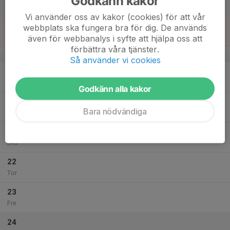
Godkänn kakor
Lör
Vi använder oss av kakor (cookies) för att vår
18
webbplats ska fungera bra för dig. De används
Sön
även för webbanalys i syfte att hjälpa oss att
förbättra våra tjänster.
v.38
Så använder vi cookies
19
Mån
Godkänn alla kakor
20
Bara nödvändiga
Tis
21
Ons
22
Tor
23
Fre
24