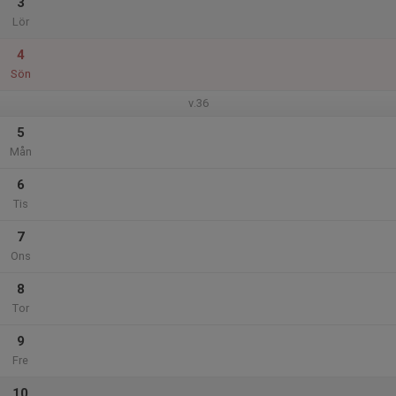
3
Lör
4
Sön
v.36
5
Mån
6
Tis
7
Ons
8
Tor
9
Fre
10