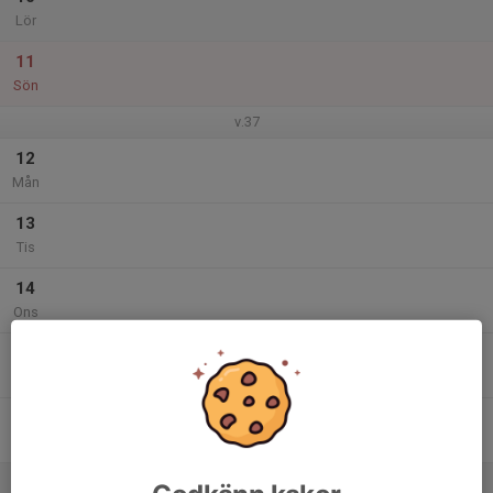
Lör
11
Sön
v.37
12
Mån
13
Tis
14
Ons
15
Tor
16
Fre
17