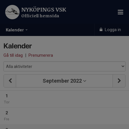
NYKÖPINGS VSK
Officiell hemsida
Logga in
Kalender
Kalender
Gå till idag
|
Prenumerera
September 2022
1
Tor
2
Fre